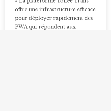
« La plateforme Toffee Trails
offre une infrastructure efficace
pour déployer rapidement des
PWA qui répondent aux
attentes des voyageurs
modernes. Elle associe
performance, simplicité et
adaptabilité, ce qui en fait une
solution idéale pour l’industrie
du tourisme. »
En intégrant cette technologie, les entreprises