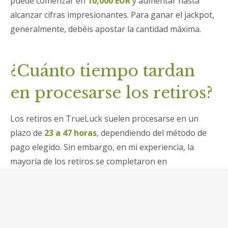
puede comenzar en
10,000 EUR
y aumentar hasta
alcanzar cifras impresionantes. Para ganar el jackpot,
generalmente, debéis apostar la cantidad máxima.
¿Cuánto tiempo tardan
en procesarse los retiros?
Los retiros en TrueLuck suelen procesarse en un
plazo de
23 a 47 horas
, dependiendo del método de
pago elegido. Sin embargo, en mi experiencia, la
mayoría de los retiros se completaron en
aproximadamente
31 horas
.
¿Cuál es el depósito