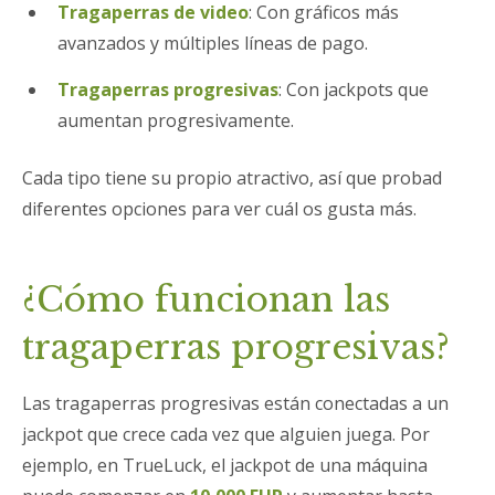
Tragaperras de video
: Con gráficos más
avanzados y múltiples líneas de pago.
Tragaperras progresivas
: Con jackpots que
aumentan progresivamente.
Cada tipo tiene su propio atractivo, así que probad
diferentes opciones para ver cuál os gusta más.
¿Cómo funcionan las
tragaperras progresivas?
Las tragaperras progresivas están conectadas a un
jackpot que crece cada vez que alguien juega. Por
ejemplo, en TrueLuck, el jackpot de una máquina