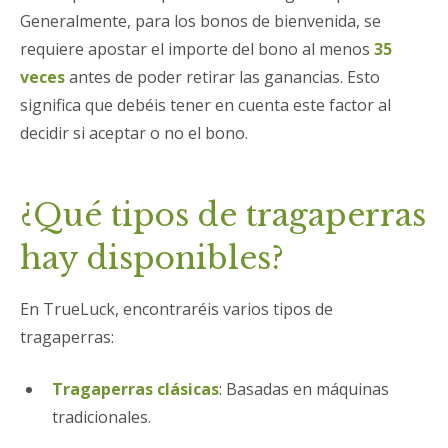
Generalmente, para los bonos de bienvenida, se
requiere apostar el importe del bono al menos
35
veces
antes de poder retirar las ganancias. Esto
significa que debéis tener en cuenta este factor al
decidir si aceptar o no el bono.
¿Qué tipos de tragaperras
hay disponibles?
En TrueLuck, encontraréis varios tipos de
tragaperras:
Tragaperras clásicas
: Basadas en máquinas
tradicionales.