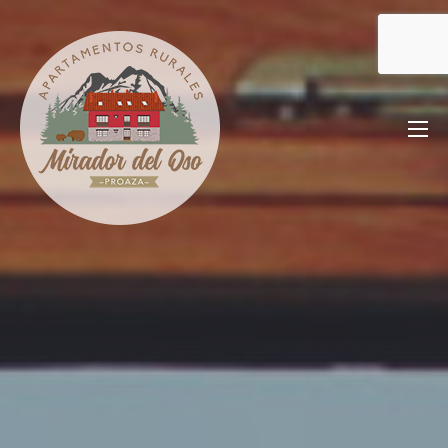
Saltar
al
contenido
Mirador del Oso