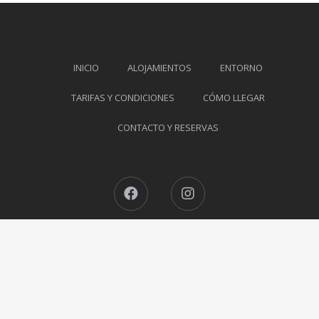
INICIO
ALOJAMIENTOS
ENTORNO
TARIFAS Y CONDICIONES
CÓMO LLEGAR
CONTACTO Y RESERVAS
Facebook
Instagram
Mirador del Oso © 2026 Todos los derechos reservados. Diseñado
por
Dakmon.Com