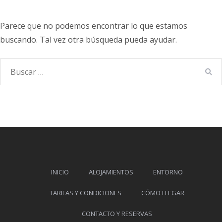
Parece que no podemos encontrar lo que estamos
buscando. Tal vez otra búsqueda pueda ayudar.
Buscar:
BU
INICIO
ALOJAMIENTOS
ENTORNO
TARIFAS Y CONDICIONES
CÓMO LLEGAR
CONTACTO Y RESERVAS