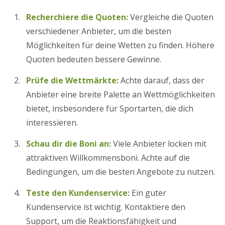
Recherchiere die Quoten:
Vergleiche die Quoten
verschiedener Anbieter, um die besten
Möglichkeiten für deine Wetten zu finden. Höhere
Quoten bedeuten bessere Gewinne.
Prüfe die Wettmärkte:
Achte darauf, dass der
Anbieter eine breite Palette an Wettmöglichkeiten
bietet, insbesondere für Sportarten, die dich
interessieren.
Schau dir die Boni an:
Viele Anbieter locken mit
attraktiven Willkommensboni. Achte auf die
Bedingungen, um die besten Angebote zu nutzen.
Teste den Kundenservice:
Ein guter
Kundenservice ist wichtig. Kontaktiere den
Support, um die Reaktionsfähigkeit und