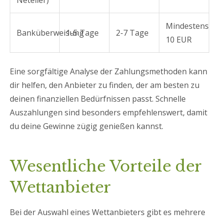
Neteller)
Mindestens
Banküberweisung
1-5 Tage
2-7 Tage
10 EUR
Eine sorgfältige Analyse der Zahlungsmethoden kann
dir helfen, den Anbieter zu finden, der am besten zu
deinen finanziellen Bedürfnissen passt. Schnelle
Auszahlungen sind besonders empfehlenswert, damit
du deine Gewinne zügig genießen kannst.
Wesentliche Vorteile der
Wettanbieter
Bei der Auswahl eines Wettanbieters gibt es mehrere