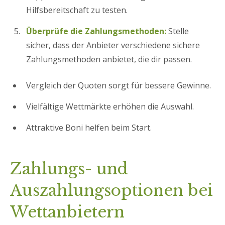
Hilfsbereitschaft zu testen.
Überprüfe die Zahlungsmethoden:
Stelle
sicher, dass der Anbieter verschiedene sichere
Zahlungsmethoden anbietet, die dir passen.
Vergleich der Quoten sorgt für bessere Gewinne.
Vielfältige Wettmärkte erhöhen die Auswahl.
Attraktive Boni helfen beim Start.
Zahlungs- und
Auszahlungsoptionen bei
Wettanbietern