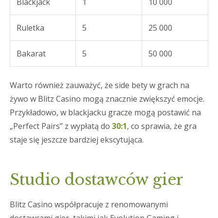
Blackjack
1
10 000
Ruletka
5
25 000
Bakarat
5
50 000
Warto również zauważyć, że side bety w grach na
żywo w Blitz Casino mogą znacznie zwiększyć emocje.
Przykładowo, w blackjacku gracze mogą postawić na
„Perfect Pairs” z wypłatą do
30:1
, co sprawia, że gra
staje się jeszcze bardziej ekscytująca.
Studio dostawców gier
Blitz Casino współpracuje z renomowanymi