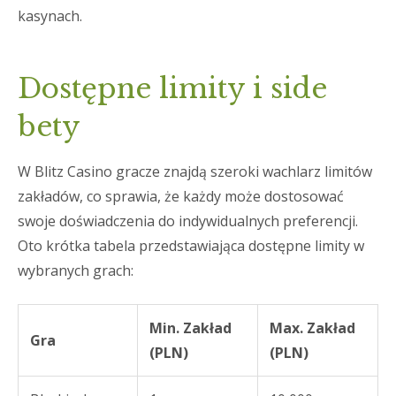
kasynach.
Dostępne limity i side
bety
W Blitz Casino gracze znajdą szeroki wachlarz limitów
zakładów, co sprawia, że każdy może dostosować
swoje doświadczenia do indywidualnych preferencji.
Oto krótka tabela przedstawiająca dostępne limity w
wybranych grach:
Min. Zakład
Max. Zakład
Gra
(PLN)
(PLN)