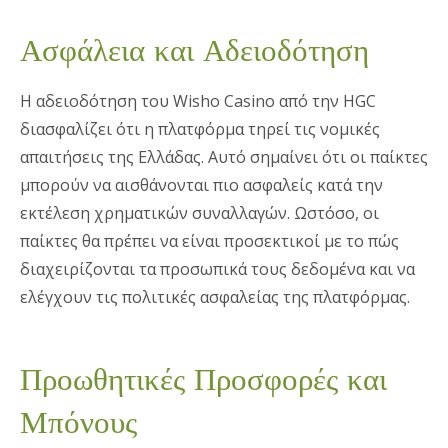
Ασφάλεια και Αδειοδότηση
Η αδειοδότηση του Wisho Casino από την HGC
διασφαλίζει ότι η πλατφόρμα τηρεί τις νομικές
απαιτήσεις της Ελλάδας. Αυτό σημαίνει ότι οι παίκτες
μπορούν να αισθάνονται πιο ασφαλείς κατά την
εκτέλεση χρηματικών συναλλαγών. Ωστόσο, οι
παίκτες θα πρέπει να είναι προσεκτικοί με το πώς
διαχειρίζονται τα προσωπικά τους δεδομένα και να
ελέγχουν τις πολιτικές ασφαλείας της πλατφόρμας.
Προωθητικές Προσφορές και
Μπόνους