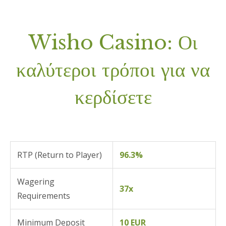
Wisho Casino: Οι
καλύτεροι τρόποι για να
κερδίσετε
RTP (Return to Player)
96.3%
Wagering
37x
Requirements
Minimum Deposit
10 EUR