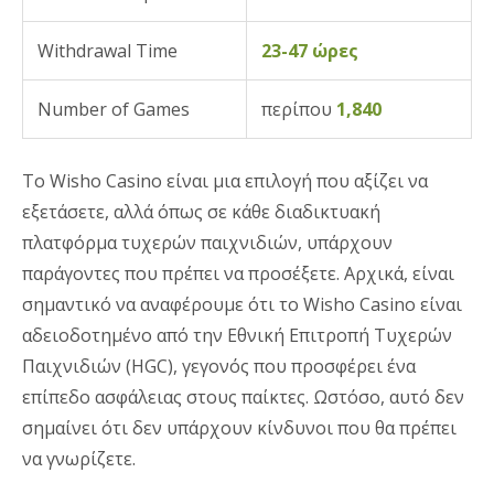
Withdrawal Time
23-47 ώρες
Number of Games
περίπου
1,840
Το Wisho Casino είναι μια επιλογή που αξίζει να
εξετάσετε, αλλά όπως σε κάθε διαδικτυακή
πλατφόρμα τυχερών παιχνιδιών, υπάρχουν
παράγοντες που πρέπει να προσέξετε. Αρχικά, είναι
σημαντικό να αναφέρουμε ότι το Wisho Casino είναι
αδειοδοτημένο από την Εθνική Επιτροπή Τυχερών
Παιχνιδιών (HGC), γεγονός που προσφέρει ένα
επίπεδο ασφάλειας στους παίκτες. Ωστόσο, αυτό δεν
σημαίνει ότι δεν υπάρχουν κίνδυνοι που θα πρέπει
να γνωρίζετε.