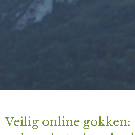
Veilig online gokken: