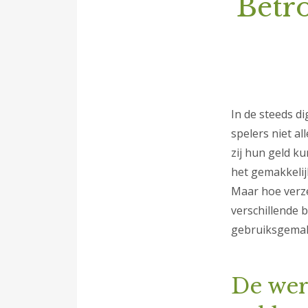
Betr
In de steeds di
spelers niet a
zij hun geld 
het gemakkeli
Maar hoe verze
verschillende 
gebruiksgema
De were