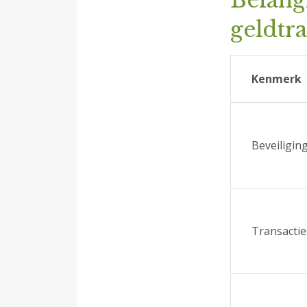
geldtra
Kenmerk
Beveiligin
Transactie