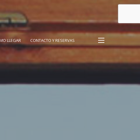
MO LLEGAR
CONTACTO Y RESERVAS