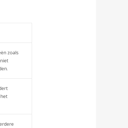
eën zoals
niet
den.
dert
 het
eerdere