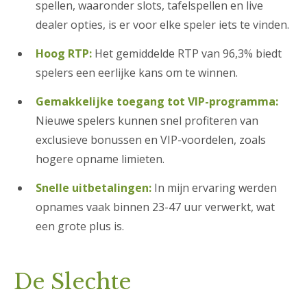
spellen, waaronder slots, tafelspellen en live
dealer opties, is er voor elke speler iets te vinden.
Hoog RTP:
Het gemiddelde RTP van 96,3% biedt
spelers een eerlijke kans om te winnen.
Gemakkelijke toegang tot VIP-programma:
Nieuwe spelers kunnen snel profiteren van
exclusieve bonussen en VIP-voordelen, zoals
hogere opname limieten.
Snelle uitbetalingen:
In mijn ervaring werden
opnames vaak binnen 23-47 uur verwerkt, wat
een grote plus is.
De Slechte