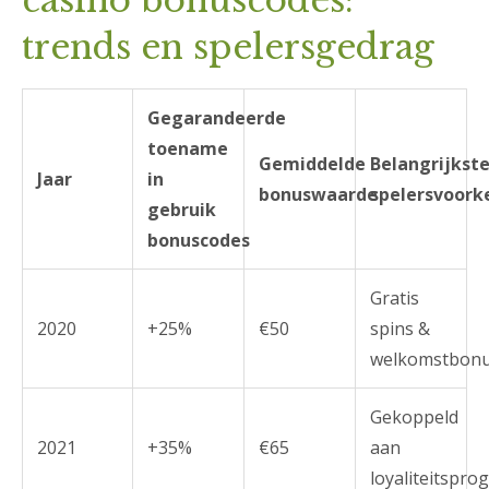
casino bonuscodes:
trends en spelersgedrag
Gegarandeerde
toename
Gemiddelde
Belangrijkst
Jaar
in
bonuswaarde
spelersvoork
gebruik
bonuscodes
Gratis
2020
+25%
€50
spins &
welkomstbon
Gekoppeld
2021
+35%
€65
aan
loyaliteitspr