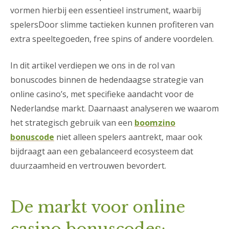
vormen hierbij een essentieel instrument, waarbij
spelersDoor slimme tactieken kunnen profiteren van
extra speeltegoeden, free spins of andere voordelen.
In dit artikel verdiepen we ons in de rol van
bonuscodes binnen de hedendaagse strategie van
online casino’s, met specifieke aandacht voor de
Nederlandse markt. Daarnaast analyseren we waarom
het strategisch gebruik van een
boomzino
bonuscode
niet alleen spelers aantrekt, maar ook
bijdraagt aan een gebalanceerd ecosysteem dat
duurzaamheid en vertrouwen bevordert.
De markt voor online