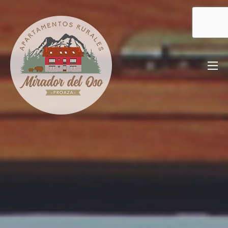
Saltar
al
contenido
Mirador del Oso