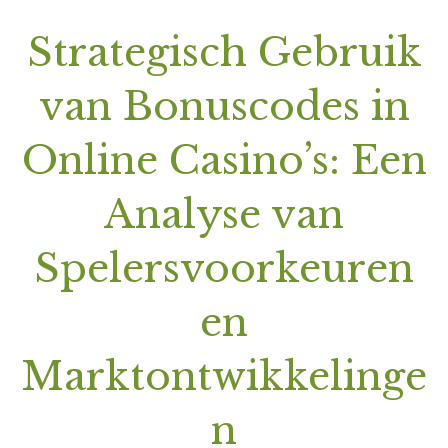
Strategisch Gebruik
van Bonuscodes in
Online Casino’s: Een
Analyse van
Spelersvoorkeuren
en
Marktontwikkelinge
n