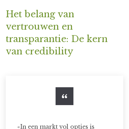
Het belang van
vertrouwen en
transparantie: De kern
van credibility
«In een markt vol opties is