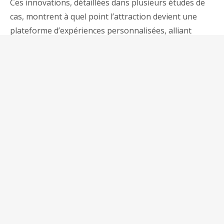
Ces innovations, détaillées dans plusieurs études de
cas, montrent à quel point l’attraction devient une
plateforme d’expériences personnalisées, alliant
ingénierie de précision et storytelling.
Perspectives d’Avenir
pour l’Industrie et Tower
Rush
À mesure que nos environnements deviennent de
plus en plus numériques, l’industrie du divertissement
doit continuer à innover afin de proposer des
attractions qui fédèrent, étonnent et innovent. Des
tendances telles que la gamification, la réalité virtuelle
avancée, et l’analyse en temps réel des données