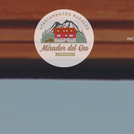
Saltar
al
contenido
Mirador del Oso
INI