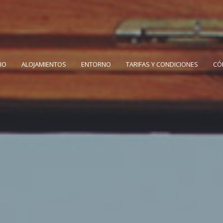
CIO
ALOJAMIENTOS
ENTORNO
TARIFAS Y CONDICIONES
CÓ