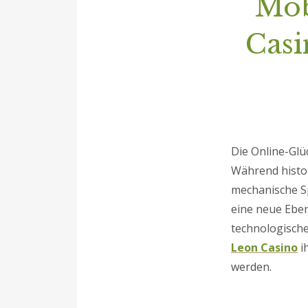
Mob
Casi
Die Online-Glü
Während histor
mechanische Sp
eine neue Eben
technologische
Leon Casino
i
werden.