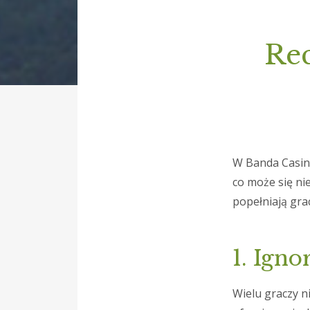
Rec
W Banda Casino
co może się ni
popełniają grac
1. Ign
Wielu graczy n