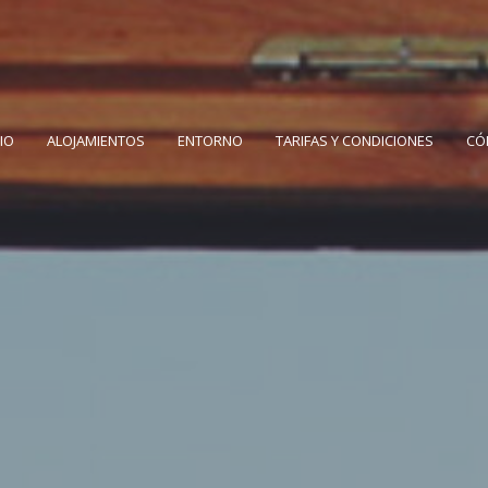
CIO
ALOJAMIENTOS
ENTORNO
TARIFAS Y CONDICIONES
CÓ