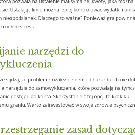
 która pozwala na ustalenie maksymalnej kwoty, jaką można 
ie. Ustalając limit, można lepiej kontrolować wydatki i unik
h niespodzianek. Dlaczego to ważne? Ponieważ gra powinna
 źródłem stresu.
ijanie narzędzi do
ykluczenia
ze sądzą, że problem z uzależnieniem od hazardu ich nie do
ia narzędzia do samowykluczenia, które pozwalają na tymc
anie dostępu do konta. Skorzystanie z tej opcji to krok ku
emu graniu. Warto zainwestować w swoje zdrowie psychiczn
przestrzeganie zasad dotycz