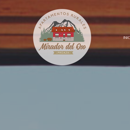
Saltar
al
contenido
Mirador del Oso
INI