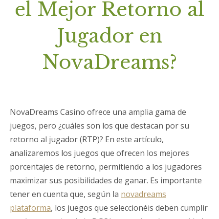
el Mejor Retorno al
Jugador en
NovaDreams?
NovaDreams Casino ofrece una amplia gama de
juegos, pero ¿cuáles son los que destacan por su
retorno al jugador (RTP)? En este artículo,
analizaremos los juegos que ofrecen los mejores
porcentajes de retorno, permitiendo a los jugadores
maximizar sus posibilidades de ganar. Es importante
tener en cuenta que, según la
novadreams
plataforma
, los juegos que seleccionéis deben cumplir