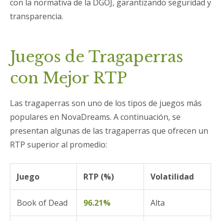
con la normativa de la DGOJ, garantizando seguridad y
transparencia.
Juegos de Tragaperras
con Mejor RTP
Las tragaperras son uno de los tipos de juegos más
populares en NovaDreams. A continuación, se
presentan algunas de las tragaperras que ofrecen un
RTP superior al promedio:
Juego
RTP (%)
Volatilidad
Book of Dead
96.21%
Alta