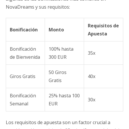
NovaDreams y sus requisitos:
Requisitos de
Bonificación
Monto
Apuesta
Bonificación
100% hasta
35x
de Bienvenida
300 EUR
50 Giros
Giros Gratis
40x
Gratis
Bonificación
25% hasta 100
30x
Semanal
EUR
Los requisitos de apuesta son un factor crucial a