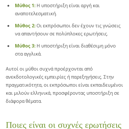
Μύθος 1:
Η υποστήριξη είναι αργή και
αναποτελεσματική.
Μύθος 2:
Οι εκπρόσωποι δεν έχουν τις γνώσεις
να απαντήσουν σε πολύπλοκες ερωτήσεις.
Μύθος 3:
Η υποστήριξη είναι διαθέσιμη μόνο
στα αγγλικά.
Αυτοί οι μύθοι συχνά προέρχονται από
ανεκδοτολογικές εμπειρίες ή παρεξηγήσεις. Στην
πραγματικότητα, οι εκπρόσωποι είναι εκπαιδευμένοι
και μιλούν ελληνικά, προσφέροντας υποστήριξη σε
διάφορα θέματα.
Ποιες είναι οι συχνές ερωτήσεις