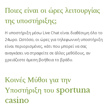
Ποιες είναι οι ώρες λειτουργίας
της υποστήριξης;
Η υποστήριξη μέσω Live Chat είναι διαθέσιμη όλο το
24ωρο. Ωστόσο, οι ώρες για τηλεφωνική υποστήριξη
είναι περιορισμένες, κάτι που μπορεί να σας
αναγκάσει να στραφείτε σε άλλες μεθόδους, αν
χρειάζεστε άμεση βοήθεια το βράδυ.
Κοινές Μύθοι για την
Υποστήριξη του sportuna
casino