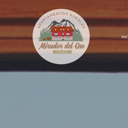
Saltar
al
contenido
Mirador del Oso
INI