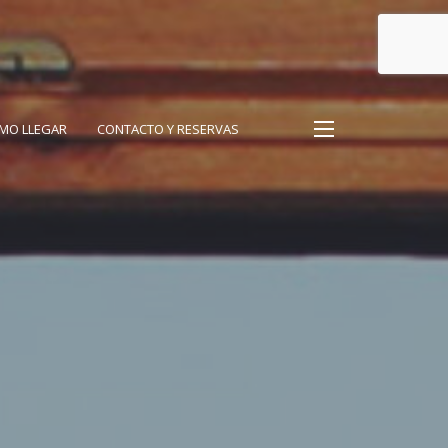
MO LLEGAR
CONTACTO Y RESERVAS