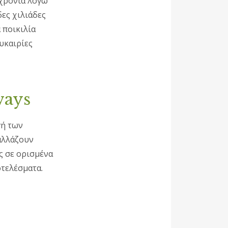
 χρόνια λόγω
ες χιλιάδες
 ποικιλία
υκαιρίες
ways
γή των
αλλάζουν
ς σε ορισμένα
οτελέσματα.