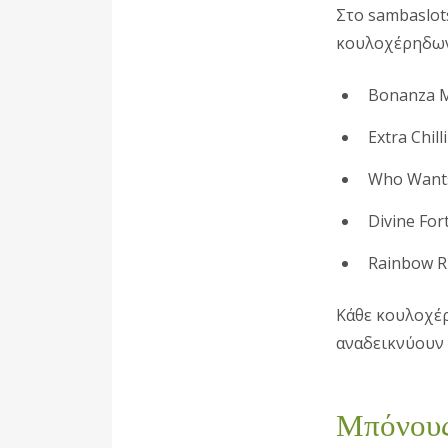
Στο sambaslot
κουλοχέρηδων
Bonanza 
Extra Chil
Who Wants
Divine Fo
Rainbow R
Κάθε κουλοχέρ
αναδεικνύουν 
Μπόνους