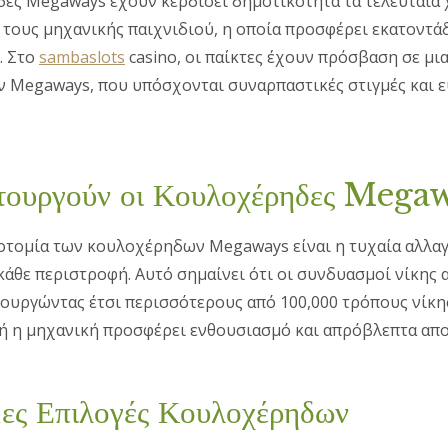
ες Megaways έχουν κερδίσει δημοτικότητα τα τελευταία
 τους μηχανικής παιχνιδιού, η οποία προσφέρει εκατοντάδ
. Στο
sambaslots
casino, οι παίκτες έχουν πρόσβαση σε μια
Megaways, που υπόσχονται συναρπαστικές στιγμές και ε
τουργούν οι Κουλοχέρηδες Mega
οτομία των κουλοχέρηδων Megaways είναι η τυχαία αλλα
άθε περιστροφή. Αυτό σημαίνει ότι οι συνδυασμοί νίκης 
ουργώντας έτσι περισσότερους από 100,000 τρόπους νίκη
τή η μηχανική προσφέρει ενθουσιασμό και απρόβλεπτα απ
μες Επιλογές Κουλοχέρηδων