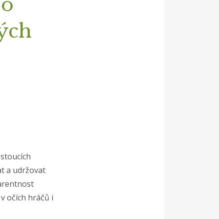
Co
vých
ostoucích
t a udržovat
arentnost
v očích hráčů i