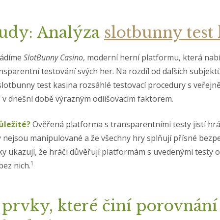
tudy: Analýza
slotbunny test
vádíme
SlotBunny Casino
, moderní herní platformu, která nabí
nsparentní testování svých her. Na rozdíl od dalších subjekt
lotbunny test kasina rozsáhlé testovací procedury s veřej
je v dnešní době výrazným odlišovacím faktorem.
ůležité?
Ověřená platforma s transparentními testy jistí hráč
 nejsou manipulované a že všechny hry splňují přísné bezp
ky ukazují, že hráči důvěřují platformám s uvedenými testy o
1
bez nich.
 prvky, které činí porovnání