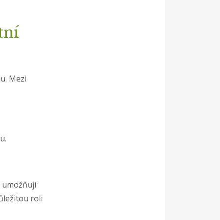
tní
lu. Mezi
u.
é umožňují
ležitou roli