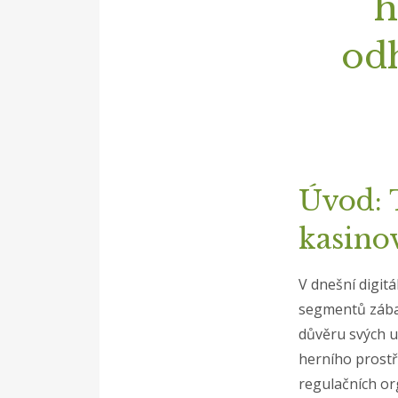
h
odh
Úvod: 
kasino
V dnešní digitá
segmentů zábav
důvěru svých u
herního prostře
regulačních or