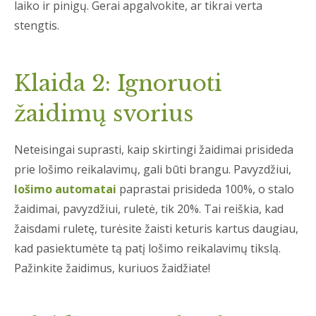
laiko ir pinigų. Gerai apgalvokite, ar tikrai verta
stengtis.
Klaida 2: Ignoruoti
žaidimų svorius
Neteisingai suprasti, kaip skirtingi žaidimai prisideda
prie lošimo reikalavimų, gali būti brangu. Pavyzdžiui,
lošimo automatai
paprastai prisideda 100%, o stalo
žaidimai, pavyzdžiui, ruletė, tik 20%. Tai reiškia, kad
žaisdami ruletę, turėsite žaisti keturis kartus daugiau,
kad pasiektumėte tą patį lošimo reikalavimų tikslą.
Pažinkite žaidimus, kuriuos žaidžiate!