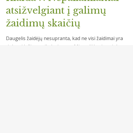
atsižvelgiant į galimų
žaidimų skaičių
Daugelis žaidėjų nesupranta, kad ne visi žaidimai yra
tinkami lošimo reikalavimams. Mister X kazino siūlo
apie
1,840 žaidimų
, tačiau ne visi jie prisideda taip
pat. Prieš pradėdami žaisti, patikrinkite, kurie žaidimai
yra tinkami cashback premijai.
Aspektas
Informacija
Lošimo reikalavimai
35x
Cashback galiojimo
10 dienų
laikotarpis