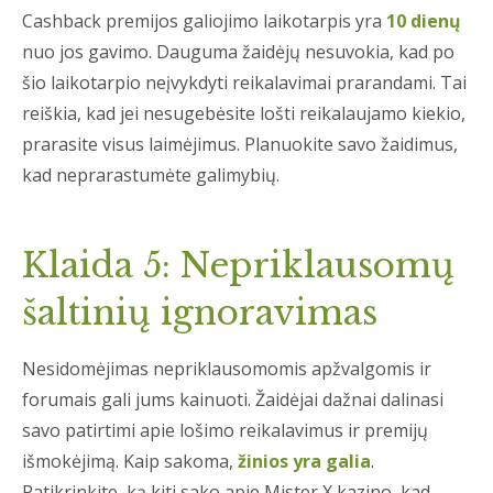
Cashback premijos galiojimo laikotarpis yra
10 dienų
nuo jos gavimo. Dauguma žaidėjų nesuvokia, kad po
šio laikotarpio neįvykdyti reikalavimai prarandami. Tai
reiškia, kad jei nesugebėsite lošti reikalaujamo kiekio,
prarasite visus laimėjimus. Planuokite savo žaidimus,
kad neprarastumėte galimybių.
Klaida 5: Nepriklausomų
šaltinių ignoravimas
Nesidomėjimas nepriklausomomis apžvalgomis ir
forumais gali jums kainuoti. Žaidėjai dažnai dalinasi
savo patirtimi apie lošimo reikalavimus ir premijų
išmokėjimą. Kaip sakoma,
žinios yra galia
.
Patikrinkite, ką kiti sako apie Mister X kazino, kad