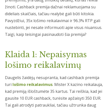
premijomis, yra daug smulkių detalių, kurias reikia
žinoti. Cashback premija dažnai reklamuojama su
dideliais skaičiais, tačiau realybė gali būti kitokia.
Pavyzdžiui, 35x lošimo reikalavimai ir 96.3% RTP gali
nustebinti, jei nesate informuoti apie visus niuansus.
Taigi, kaip teisingai pasinaudoti šia premija?
Klaida 1: Nepaisymas
lošimo reikalavimų
Daugelis žaidėjų nesupranta, kad cashback premija
turi
lošimo reikalavimus
. Mister X kazino reikalauja,
kad premiją išloštumėte 35 kartus. Tai reiškia, kad jei
gausite 10 EUR cashback, turėsite apžaisyti 350 EUR.
Tai gali atrodyti patraukliai, tačiau užtrunka daug