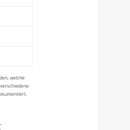
den, welche
h verschiedene
okumentiert.
g