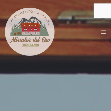
Saltar
al
contenido
Mirador del Oso