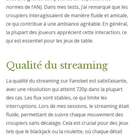
normes de l’ANJ. Dans mes tests, j’ai remarqué que les
croupiers interagissaient de manière fluide et amicale,
ce qui contribue à une ambiance agréable. En général,
la plupart des joueurs apprécient cette interaction, ce
qui est essentiel pour les jeux de table.
Qualité du streaming
La qualité du streaming sur Fanobet est satisfaisante,
avec une résolution qui atteint 720p dans la plupart
des cas. Les flux sont stables, ce qui limite les
interruptions. Lors de mes sessions, le streaming était
fluide, permettant de suivre chaque mouvement des
croupiers sans décalage. Cela est crucial pour des jeux
tels que le blackjack ou la roulette, où chaque détail