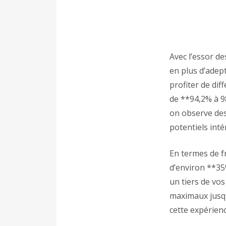
Avec l’essor de
en plus d’adep
profiter de dif
de **94,2% à 98
on observe des 
potentiels inté
En termes de f
d’environ **35
un tiers de vos
maximaux jusqu’
cette expérienc