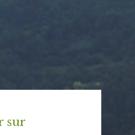
r sur