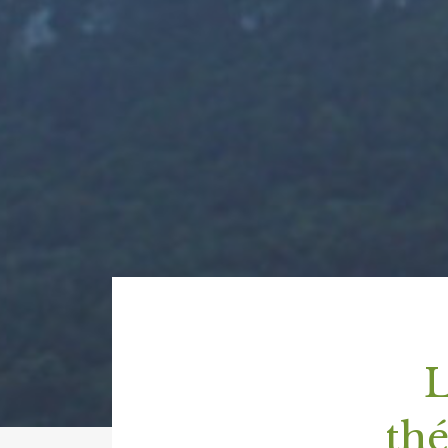
L
thé