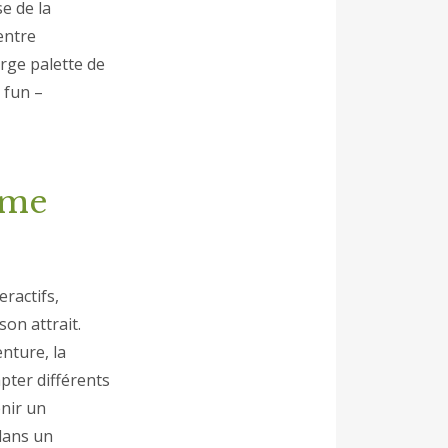
e de la
entre
rge palette de
 fun –
rme
ractifs,
on attrait.
nture, la
pter différents
nir un
 dans un