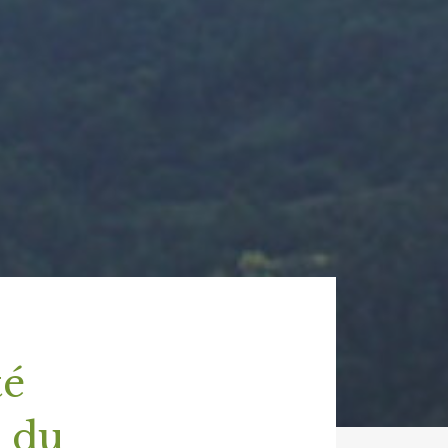
té
s du