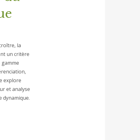
ue
oître, la
nt un critère
une gamme
érenciation,
le explore
eur et analyse
tte dynamique.