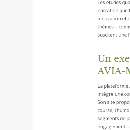
Les études qual
narration que l
innovation et 
thèmes – comme
suscitent une 
Un exe
AVIA-M
La plateforme 
intègre une co
Son site propos
course, l’humo
segments de jo
engagement con