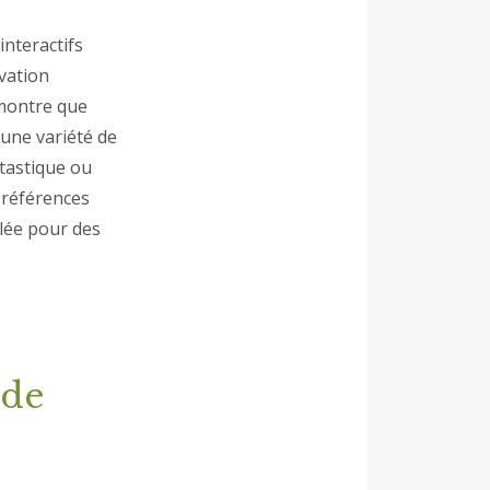
interactifs
ovation
 montre que
 une variété de
ntastique ou
préférences
lée pour des
 de