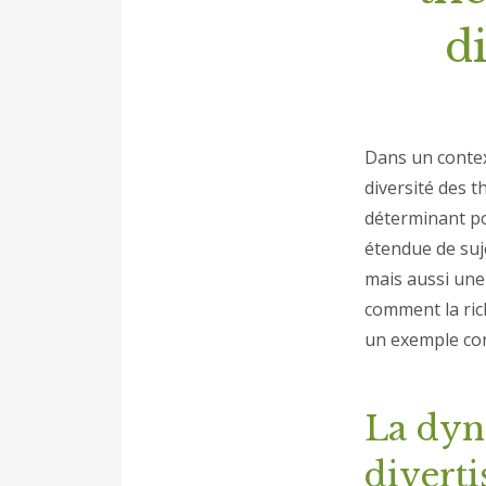
d
Dans un contex
diversité des 
déterminant pou
étendue de suje
mais aussi une 
comment la rich
un exemple con
La dyn
divert