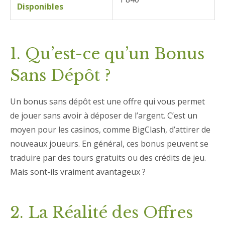
Disponibles
1. Qu’est-ce qu’un Bonus
Sans Dépôt ?
Un bonus sans dépôt est une offre qui vous permet
de jouer sans avoir à déposer de l’argent. C’est un
moyen pour les casinos, comme BigClash, d’attirer de
nouveaux joueurs. En général, ces bonus peuvent se
traduire par des tours gratuits ou des crédits de jeu.
Mais sont-ils vraiment avantageux ?
2. La Réalité des Offres