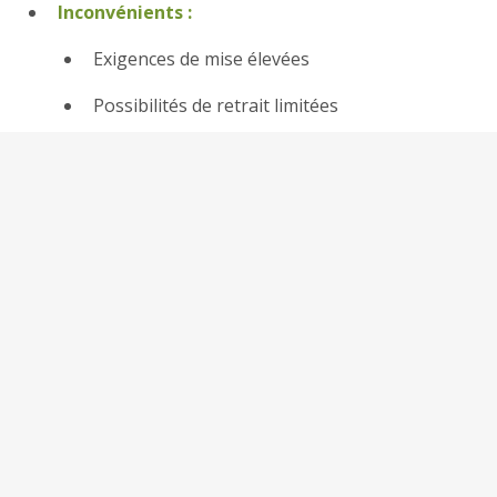
Inconvénients :
Exigences de mise élevées
Possibilités de retrait limitées
7. Comparaison avec
d’autres Casinos
Pour mieux évaluer le BigClash, examinons comment
ses offres se comparent à celles d’autres casinos.
Bonus Sans
Exigences de
Casino
Dépôt
Mise
BigClash
10 EUR
37x