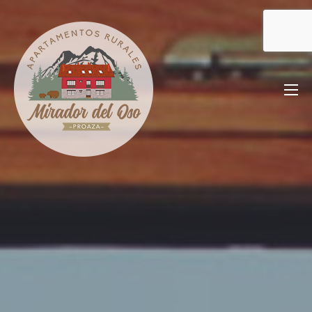
Saltar
al
contenido
Mirador del Oso