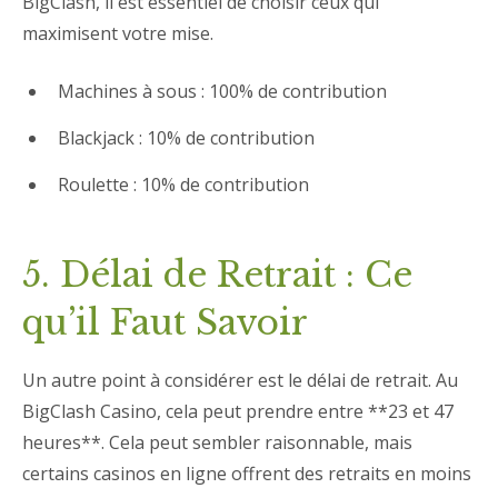
BigClash, il est essentiel de choisir ceux qui
maximisent votre mise.
Machines à sous : 100% de contribution
Blackjack : 10% de contribution
Roulette : 10% de contribution
5. Délai de Retrait : Ce
qu’il Faut Savoir
Un autre point à considérer est le délai de retrait. Au
BigClash Casino, cela peut prendre entre **23 et 47
heures**. Cela peut sembler raisonnable, mais
certains casinos en ligne offrent des retraits en moins