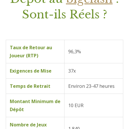
Sont-ils Réels ?
Taux de Retour au
96,3%
Joueur (RTP)
Exigences de Mise
37x
Temps de Retrait
Environ 23-47 heures
Montant Minimum de
10 EUR
Dépôt
Nombre de Jeux
1 840