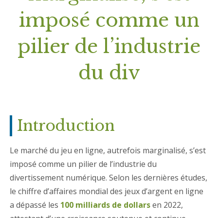
imposé comme un
pilier de l’industrie
du div
Introduction
Le marché du jeu en ligne, autrefois marginalisé, s’est
imposé comme un pilier de l’industrie du
divertissement numérique. Selon les dernières études,
le chiffre d’affaires mondial des jeux d’argent en ligne
a dépassé les
100 milliards de dollars
en 2022,