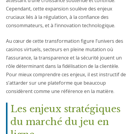
attestant d’une croissance soutenue et continue.
Cependant, cette expansion soulève des enjeux
cruciaux liés à la régulation, à la confiance des
consommateurs, et à l’innovation technologique.
Au cœur de cette transformation figure l’univers des
casinos virtuels, secteurs en pleine mutation où
l’assurance, la transparence et la sécurité jouent un
rôle déterminant dans la fidélisation de la clientèle.
Pour mieux comprendre ces enjeux, il est instructif de
s’attarder sur une plateforme que beaucoup
considèrent comme une référence en la matière.
Les enjeux stratégiques
du marché du jeu en