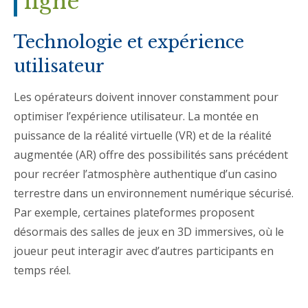
ligne
Technologie et expérience
utilisateur
Les opérateurs doivent innover constamment pour
optimiser l’expérience utilisateur. La montée en
puissance de la réalité virtuelle (VR) et de la réalité
augmentée (AR) offre des possibilités sans précédent
pour recréer l’atmosphère authentique d’un casino
terrestre dans un environnement numérique sécurisé.
Par exemple, certaines plateformes proposent
désormais des salles de jeux en 3D immersives, où le
joueur peut interagir avec d’autres participants en
temps réel.