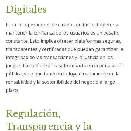
Digitales
Para los operadores de casinos online, establecer y
mantener la confianza de los usuarios es un desafío
constante. Esto implica ofrecer plataformas seguras,
transparentes y certificadas que puedan garantizar la
integridad de las transacciones y la justicia en los
juegos. La confianza no solo impacta en la percepción
pública, sino que también influye directamente en la
rentabilidad y la sostenibilidad del negocio a largo
plazo.
Regulación,
Transparencia y la