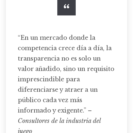
“En un mercado donde la
competencia crece día a día, la
transparencia no es solo un
valor añadido, sino un requisito
imprescindible para
diferenciarse y atraer a un
público cada vez más
informado y exigente.” –
Consultores de la industria del
juego