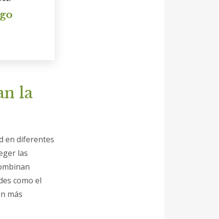
ego
an la
d en diferentes
eger las
combinan
ades como el
ón más