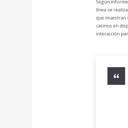
Según informe
línea se realiz
que muestran u
casinos en dis
interacción par