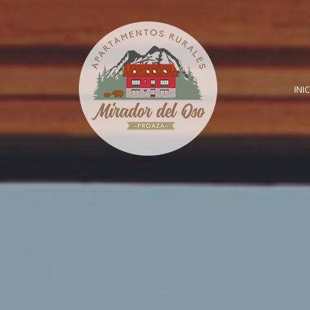
Saltar
al
contenido
Mirador del Oso
INI