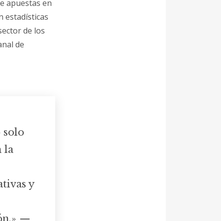
de apuestas en
n estadísticas
ector de los
anal de
 solo
 la
tivas y
ión.» —