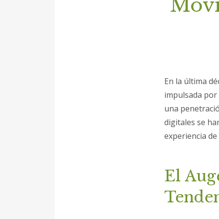
Móvil
En la última d
impulsada por 
una penetració
digitales se h
experiencia de
El Aug
Tenden