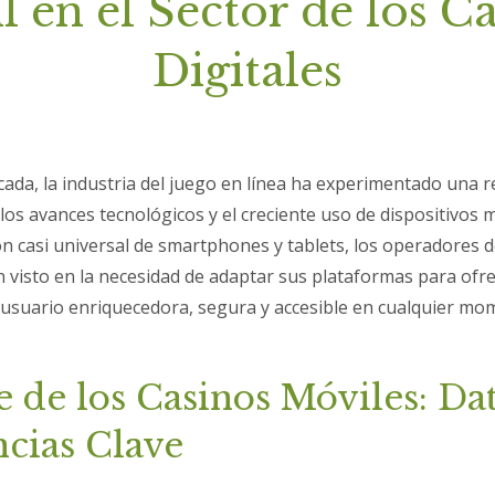
 en el Sector de los C
Digitales
écada, la industria del juego en línea ha experimentado una 
los avances tecnológicos y el creciente uso de dispositivos 
n casi universal de smartphones y tablets, los operadores d
an visto en la necesidad de adaptar sus plataformas para ofr
 usuario enriquecedora, segura y accesible en cualquier mom
e de los Casinos Móviles: Da
cias Clave