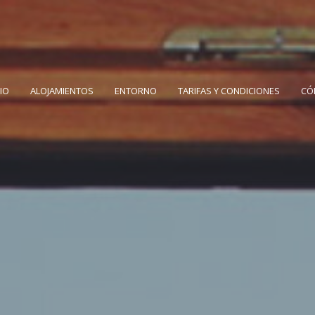
CIO
ALOJAMIENTOS
ENTORNO
TARIFAS Y CONDICIONES
CÓ