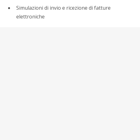
Simulazioni di invio e ricezione di fatture
elettroniche
Verifiche di formato, firma digitale e integrità dati
Supporto per ottimizzare i processi di compliance
fiscale
Consiglio degli esperti:
La scelta di strumenti di
testing affidabili come prova la demo di
Aviamasters può rappresentare il prima passo
verso una gestione più efficace e senza errori
delle obbligazioni fiscali digitali.