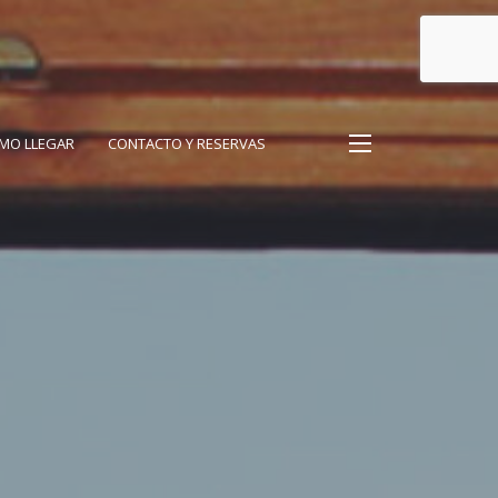
MO LLEGAR
CONTACTO Y RESERVAS