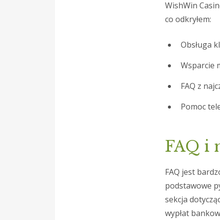
WishWin Casino
co odkryłem:
Obsługa kl
Wsparcie m
FAQ z najc
Pomoc tele
FAQ i 
FAQ jest bardz
podstawowe pyt
sekcja dotyczą
wypłat bankowy