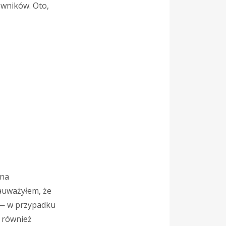
owników. Oto,
 na
zauważyłem, że
i — w przypadku
 również