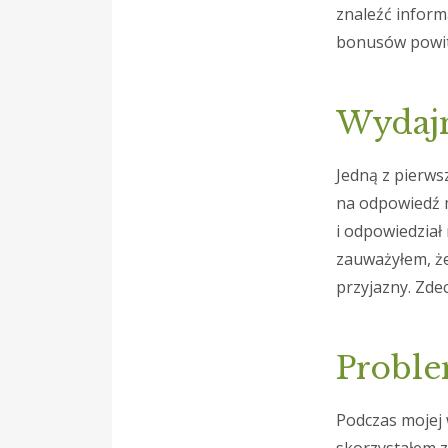
znaleźć inform
bonusów powit
Wydajn
Jedną z pierws
na odpowiedź m
i odpowiedział
zauważyłem, że
przyjazny. Zd
Proble
Podczas mojej 
skorzystałem z