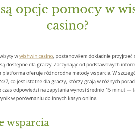
e są opcje pomocy w wi
casino?
wizyty w
wishwin casino
, postanowiłem dokładnie przyjrzeć 
są dostępne dla graczy. Zaczynając od podstawowych inform
e platforma oferuje różnorodne metody wsparcia. W szczeg
4/7, co jest istotne dla graczy, którzy grają w różnych porach
 czas odpowiedzi na zapytania wynosi średnio 15 minut — t
ynik w porównaniu do innych kasyn online.
e wsparcia