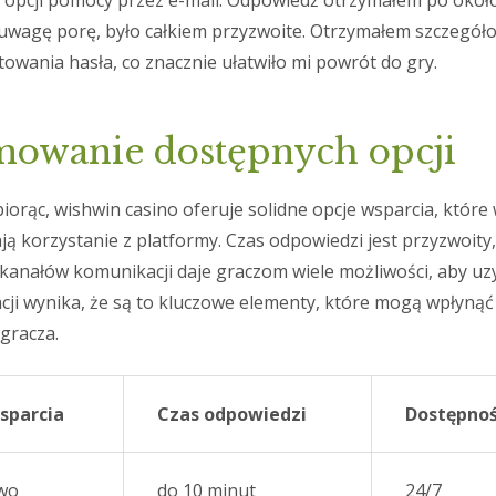
 uwagę porę, było całkiem przyzwoite. Otrzymałem szczegóło
towania hasła, co znacznie ułatwiło mi powrót do gry.
owanie dostępnych opcji
biorąc, wishwin casino oferuje solidne opcje wsparcia, które
ją korzystanie z platformy. Czas odpowiedzi jest przyzwoity,
anałów komunikacji daje graczom wiele możliwości, aby uz
ji wynika, że są to kluczowe elementy, które mogą wpłynąć
gracza.
sparcia
Czas odpowiedzi
Dostępno
ywo
do 10 minut
24/7