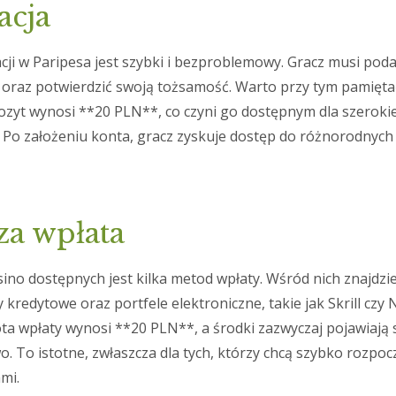
acja
acji w Paripesa jest szybki i bezproblemowy. Gracz musi po
raz potwierdzić swoją tożsamość. Warto przy tym pamiętać
ozyt wynosi **20 PLN**, co czyni go dostępnym dla szerok
Po założeniu konta, gracz zyskuje dostęp do różnorodnych 
za wpłata
ino dostępnych jest kilka metod wpłaty. Wśród nich znajdz
kredytowe oraz portfele elektroniczne, takie jak Skrill czy N
a wpłaty wynosi **20 PLN**, a środki zazwyczaj pojawiają s
. To istotne, zwłaszcza dla tych, którzy chcą szybko rozpoc
mi.