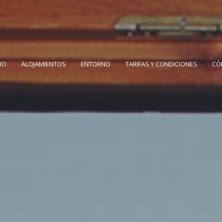
CIO
ALOJAMIENTOS
ENTORNO
TARIFAS Y CONDICIONES
CÓ