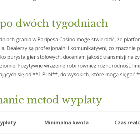
po dwóch tygodniach
niach grania w Paripesa Casino mogę stwierdzić, że platfo
a. Dealerzy są profesjonalni i komunikatywni, co znacznie 
ako purysta gier stołowych, doceniam jakość transmisji na ży
ziomie. Pozytywne wrażenie robi również różnorodność lim
nających się od **1 PLN**, do wysokich, które mogą sięgać 
anie metod wypłaty
ypłaty
Minimalna kwota
Czas reali