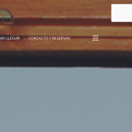
MO LLEGAR
CONTACTO Y RESERVAS