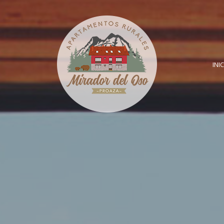
Saltar
al
contenido
Mirador del Oso
INI