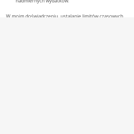
nadmiernych wydatków.
W moim doświadczeniu, ustalanie limitów czasowych
pomogło mi uniknąć nieprzemyślanych decyzji, które
mogłyby prowadzić do strat finansowych.
Podsumowanie
Zarządzanie budżetem podczas gry w kasynie
Astromania to nie tylko kwestia pieniędzy, ale także
czasu oraz wyboru właściwych gier. Ustalając budżet,
wybierając gry z korzystnym RTP i kontrolując czas
spędzany na grze, można znacząco wpłynąć na
doświadczenia hazardowe. Pamiętajcie, aby grać
odpowiedzialnie i w granicach swoich możliwości.