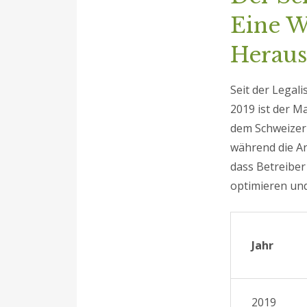
Eine W
Heraus
Seit der Legal
2019 ist der M
dem Schweizer 
während die An
dass Betreibe
optimieren und
Jahr
2019