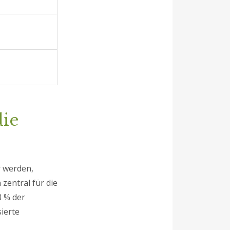
die
r werden,
zentral für die
8 % der
ierte