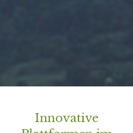
Innovative