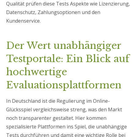
Qualität prüfen diese Tests Aspekte wie Lizenzierung,
Datenschutz, Zahlungsoptionen und den
Kundenservice.
Der Wert unabhängiger
Testportale: Ein Blick auf
hochwertige
Evaluationsplattformen
In Deutschland ist die Regulierung im Online-
Glücksspiel vergleichsweise streng, was den Markt
noch transparenter gestaltet. Hier kommen
spezialisierte Plattformen ins Spiel, die unabhängige
Tests durchführen und damit eine wichtige Rolle bei