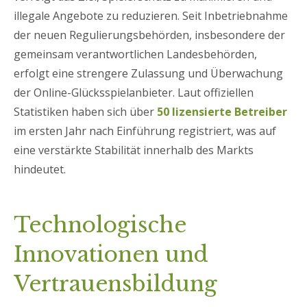
illegale Angebote zu reduzieren. Seit Inbetriebnahme
der neuen Regulierungsbehörden, insbesondere der
gemeinsam verantwortlichen Landesbehörden,
erfolgt eine strengere Zulassung und Überwachung
der Online-Glücksspielanbieter. Laut offiziellen
Statistiken haben sich über
50 lizensierte Betreiber
im ersten Jahr nach Einführung registriert, was auf
eine verstärkte Stabilität innerhalb des Markts
hindeutet.
Technologische
Innovationen und
Vertrauensbildung