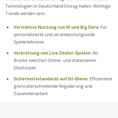
Technologien in Deutschland Einzug halten. Wichtige
Trends werden sein:
Verstärkte Nutzung von KI und Big Data
: Für
personalisierte und verantwortungsvolle
Spielerlebnisse.
Verbreitung von Live-Dealer-Spielen
: Als
Brücke zwischen Online- und stationärem
Glücksspiel.
Sicherheitsstandards auf EU-Ebene
: Effizientere
grenzüberschreitende Regulierung und
Zusammenarbeit.
Insgesamt zeigt sich, dass Vertrauen, Innovation und
regulatorische Integrität die Grundpfeiler eines