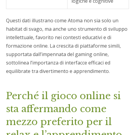
logiche e cognitive
Questi dati illustrano come Atoma non sia solo un
habitat di svago, ma anche uno strumento di sviluppo
intellettuale, favorito nei contesti educativi e di
formazione online. La crescita di piattaforme simili,
supportata dall’impennata del gaming online,
sottolinea l’importanza di interfacce efficaci ed
equilibrate tra divertimento e apprendimento.
Perché il gioco online si
sta affermando come
mezzo preferito per il
relax e l’apprendimento