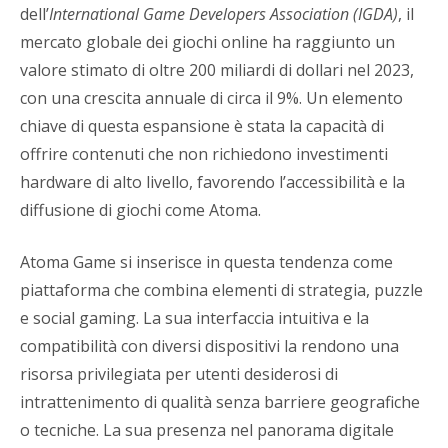
dell’
International Game Developers Association (IGDA)
, il
mercato globale dei giochi online ha raggiunto un
valore stimato di oltre 200 miliardi di dollari nel 2023,
con una crescita annuale di circa il 9%. Un elemento
chiave di questa espansione è stata la capacità di
offrire contenuti che non richiedono investimenti
hardware di alto livello, favorendo l’accessibilità e la
diffusione di giochi come Atoma.
Atoma Game si inserisce in questa tendenza come
piattaforma che combina elementi di strategia, puzzle
e social gaming. La sua interfaccia intuitiva e la
compatibilità con diversi dispositivi la rendono una
risorsa privilegiata per utenti desiderosi di
intrattenimento di qualità senza barriere geografiche
o tecniche. La sua presenza nel panorama digitale