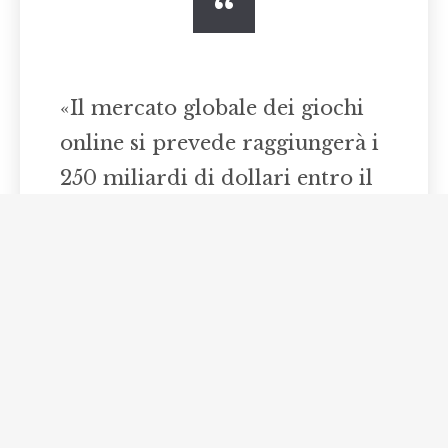
«Il mercato globale dei giochi
online si prevede raggiungerà i
250 miliardi di dollari entro il
2025, riflettendo una crescente
preferenza per le esperienze di
gaming immersive e
accessibili.» —
Statista, 2023
Inoltre, l’innovazione tecnologica, come il cloud
gaming e l’intelligenza artificiale, ha ampliato le