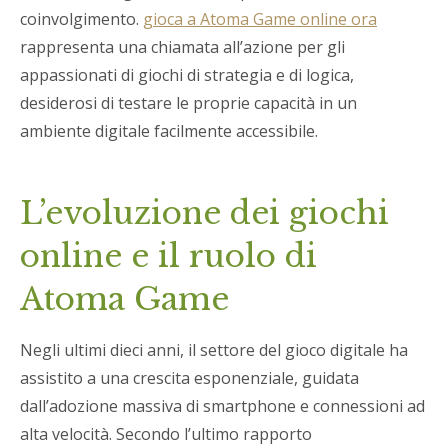
coinvolgimento.
gioca a Atoma Game online ora
rappresenta una chiamata all’azione per gli
appassionati di giochi di strategia e di logica,
desiderosi di testare le proprie capacità in un
ambiente digitale facilmente accessibile.
L’evoluzione dei giochi
online e il ruolo di
Atoma Game
Negli ultimi dieci anni, il settore del gioco digitale ha
assistito a una crescita esponenziale, guidata
dall’adozione massiva di smartphone e connessioni ad
alta velocità. Secondo l’ultimo rapporto