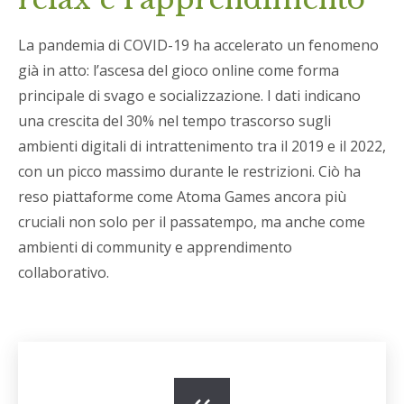
La pandemia di COVID-19 ha accelerato un fenomeno
già in atto: l’ascesa del gioco online come forma
principale di svago e socializzazione. I dati indicano
una crescita del 30% nel tempo trascorso sugli
ambienti digitali di intrattenimento tra il 2019 e il 2022,
con un picco massimo durante le restrizioni. Ciò ha
reso piattaforme come Atoma Games ancora più
cruciali non solo per il passatempo, ma anche come
ambienti di community e apprendimento
collaborativo.