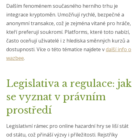
Dalším fenoménem současného herního trhu je
integrace kryptoměn. Umožňují rychlé, bezpečné a
anonymní transakce, což je zejména vítané pro hráče,
kteří preferují soukromí. Platforms, které toto nabízí,
často oceňují uživatelé i z hlediska směnných kurzů a
dostupnosti. Více o této tématice najdete v
další info o
wazbee
.
Legislativa a regulace: jak
se vyznat v právním
prostředí
Legislativní rámec pro online hazardní hry se liší stát
od státu, což přináší výzvy i příležitosti. Rejstříky