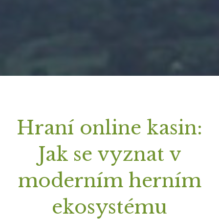
Hraní online kasin:
Jak se vyznat v
moderním herním
ekosystému