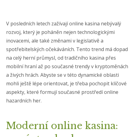
V posledních letech zažívají online kasina nebývalý
rozvoj, který je poháněn nejen technologickými
inovacemi, ale také změnami v legislativě a
spotřebitelských očekáváních. Tento trend má dopad
na celý herní průmysl, od tradičního kasina přes
mobilní hraní až po současné trendy v kryptoměnách
a živých hrách. Abyste se v této dynamické oblasti
mohli ještě lépe orientovat, je třeba pochopit klíčové
aspekty, které formují současné prostředí online
hazardních her.
Moderní online kasina: