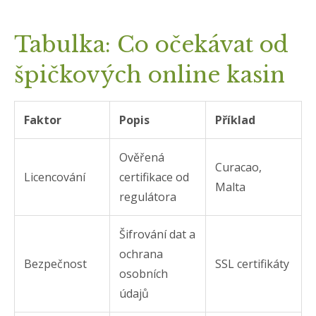
Tabulka: Co očekávat od
špičkových online kasin
Faktor
Popis
Příklad
Ověřená
Curacao,
Licencování
certifikace od
Malta
regulátora
Šifrování dat a
ochrana
Bezpečnost
SSL certifikáty
osobních
údajů