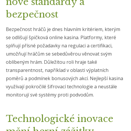
nové standardy a
bezpečnost
Bezpečnost hráčů je dnes hlavním kritériem, kterým
se odlišují špičková online kasina. Platformy, které
splňují přísné požadavky na regulaci a certifikaci,
umožňují hráčům se sebedůvěrou věnovat svým
oblíbeným hrám. Důležitou roli hraje také
transparentnost, například v oblasti výplatních
poměrů a podmínek bonusových akcí. Nejlepší kasina
využívají pokročilé šifrovací technologie a neustále
monitorují své systémy proti podvodům.
Technologické inovace