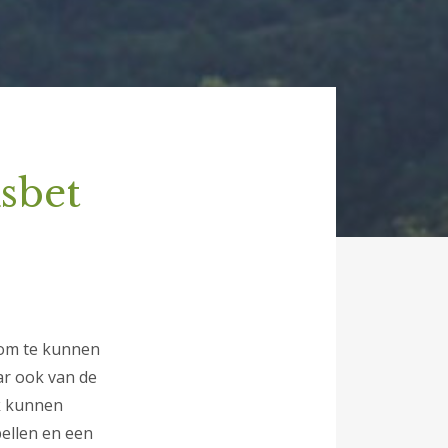
sbet
p om te kunnen
aar ook van de
jk kunnen
pellen en een