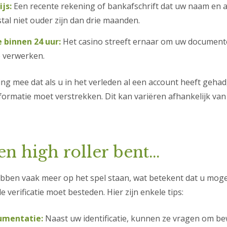
js:
Een recente rekening of bankafschrift dat uw naam en a
al niet ouder zijn dan drie maanden.
e binnen 24 uur:
Het casino streeft ernaar om uw documen
te verwerken.
ng mee dat als u in het verleden al een account heeft gehad
formatie moet verstrekken. Dit kan variëren afhankelijk van
en high roller bent…
ebben vaak meer op het spel staan, wat betekent dat u moge
 verificatie moet besteden. Hier zijn enkele tips:
umentatie:
Naast uw identificatie, kunnen ze vragen om be