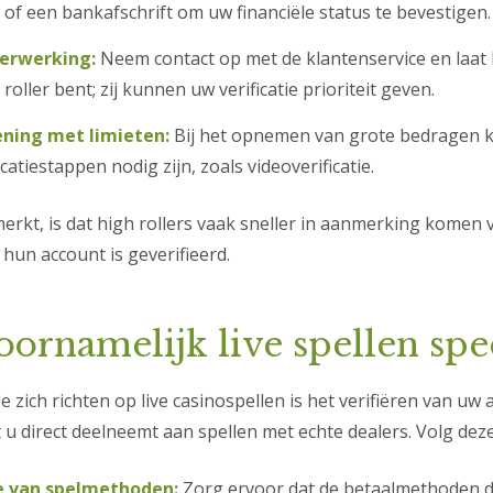
of een bankafschrift om uw financiële status te bevestigen.
verwerking:
Neem contact op met de klantenservice en laat
roller bent; zij kunnen uw verificatie prioriteit geven.
ning met limieten:
Bij het opnemen van grote bedragen 
icatiestappen nodig zijn, zoals videoverificatie.
erkt, is dat high rollers vaak sneller in aanmerking komen
 hun account is geverifieerd.
oornamelijk live spellen spe
e zich richten op live casinospellen is het verifiëren van uw
 u direct deelneemt aan spellen met echte dealers. Volg deze 
ie van spelmethoden:
Zorg ervoor dat de betaalmethoden di