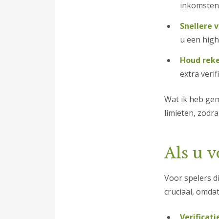
inkomsten 
Snellere 
u een high 
Houd reke
extra verif
Wat ik heb gem
limieten, zodra
Als u v
Voor spelers di
cruciaal, omdat
Verificat