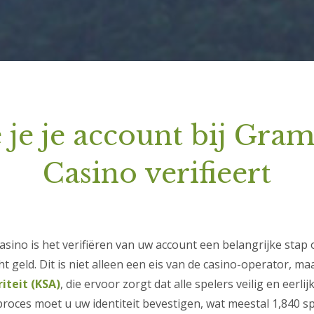
 je je account bij Gram
Casino verifieert
asino is het verifiëren van uw account een belangrijke sta
t geld. Dit is niet alleen een eis van de casino-operator, m
iteit (KSA)
, die ervoor zorgt dat alle spelers veilig en eerli
 proces moet u uw identiteit bevestigen, wat meestal 1,840 s