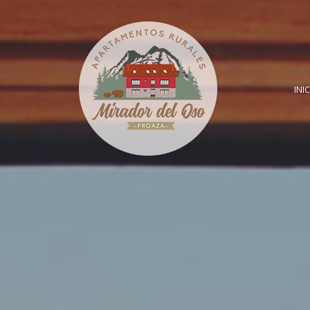
Saltar
al
contenido
Mirador del Oso
INI