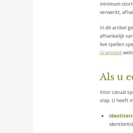
minimum stort
verwerkt, afha
In dit artikel 
afhankelijk van
live spellen sp
Gramsbet
webs
Als u e
Voor casual sp
stap. U heeft 
Identitei
identiteits