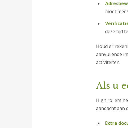
Adresbewi
moet meest
Verificati
deze tijd 
Houd er rekeni
aanvullende in
activiteiten.
Als u e
High rollers h
aandacht aan de
Extra doc