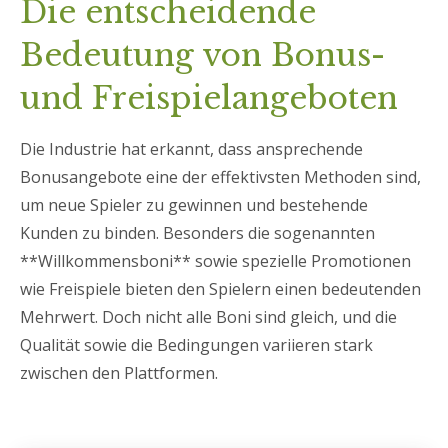
Die entscheidende
Bedeutung von Bonus-
und Freispielangeboten
Die Industrie hat erkannt, dass ansprechende
Bonusangebote eine der effektivsten Methoden sind,
um neue Spieler zu gewinnen und bestehende
Kunden zu binden. Besonders die sogenannten
**Willkommensboni** sowie spezielle Promotionen
wie Freispiele bieten den Spielern einen bedeutenden
Mehrwert. Doch nicht alle Boni sind gleich, und die
Qualität sowie die Bedingungen variieren stark
zwischen den Plattformen.