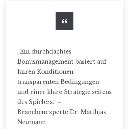
„Ein durchdachtes
Bonusmanagement basiert auf
fairen Konditionen,
transparenten Bedingungen
und einer klare Strategie seitens
des Spielers.“ –
Branchenexperte Dr. Matthias
Neumann