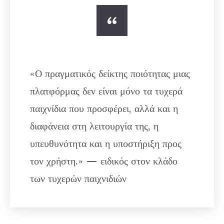
«Ο πραγματικός δείκτης ποιότητας μιας
πλατφόρμας δεν είναι μόνο τα τυχερά
παιχνίδια που προσφέρει, αλλά και η
διαφάνεια στη λειτουργία της, η
υπευθυνότητα και η υποστήριξη προς
τον χρήστη.» — ειδικός στον κλάδο
των τυχερών παιχνιδιών