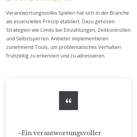
Verantwortungsvolles Spielen hat sich in der Branche
als essenzielles Prinzip etabliert. Dazu gehören
Strategien wie Limits bei Einzahlungen, Zeitkontrollen
und Selbstsperren. Anbieter implementieren
zunehmend Tools, um problematisches Verhalten
frühzeitig zu erkennen und zu adressieren.
«Ein verantwortungsvoller