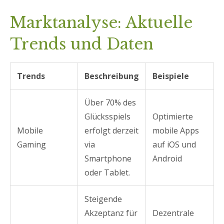
Marktanalyse: Aktuelle
Trends und Daten
Trends
Beschreibung
Beispiele
Über 70% des
Glücksspiels
Optimierte
Mobile
erfolgt derzeit
mobile Apps
Gaming
via
auf iOS und
Smartphone
Android
oder Tablet.
Steigende
Akzeptanz für
Dezentrale