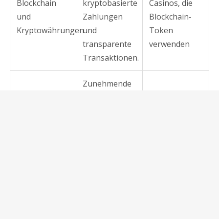
Blockchain
kryptobasierte
Casinos, die
und
Zahlungen
Blockchain-
Kryptowährungen
und
Token
transparente
verwenden
Transaktionen.
Zunehmende
Anzahl an
lizenzierten
EU-weit
Regulierte
Anbietern, die
lizenzierte
Marktplätze
den Qualitäts-
Plattformen
und
Sicherheitsstandard
erfüllen.