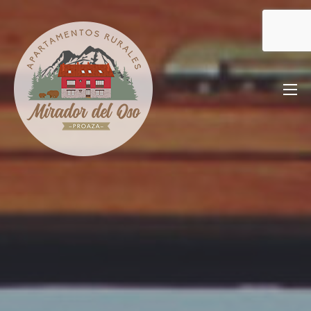
Saltar
al
contenido
Mirador del Oso