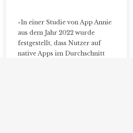
«In einer Studie von App Annie
aus dem Jahr 2022 wurde
festgestellt, dass Nutzer auf
native Apps im Durchschnitt
30% mehr Zeit verbringen als
auf Web-basierten
Alternativen.»
Ein weiterer Trend ist die Integration von Künstlicher
Intelligenz (KI), um individualisierte Angebote zu
generieren oder das Nutzerverhalten besser zu