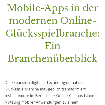
Mobile-Apps in der
modernen Online-
Glücksspielbranche:
Ein
Branchenüberblick
Die Expansion digitaler Technologien hat die
Glücksspielbranche maßgeblich transformiert.
Insbesondere im Bereich der Online-Casinos ist die
Nutzung mobiler Anwendungen zu einem