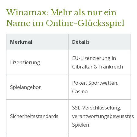
Winamax: Mehr als nur ein
Name im Online-Glücksspiel
Merkmal
Details
EU-Lizenzierung in
Lizenzierung
Gibraltar & Frankreich
Poker, Sportwetten,
Spielangebot
Casino
SSL-Verschlüsselung,
Sicherheitsstandards
verantwortungsbewusstes
Spielen