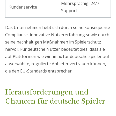
Mehrsprachig, 24/7
Kundenservice
Support
Das Unternehmen hebt sich durch seine konsequente
Compliance, innovative Nutzererfahrung sowie durch
seine nachhaltigen Maßnahmen im Spielerschutz
hervor. Für deutsche Nutzer bedeutet dies, dass sie
auf Plattformen wie winamax für deutsche spieler auf
auserwählte, regulierte Anbieter vertrauen können,
die den EU-Standards entsprechen.
Herausforderungen und
Chancen für deutsche Spieler