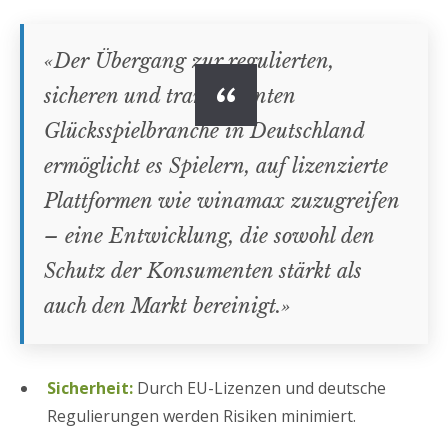
«Der Übergang zur regulierten,
sicheren und transparenten
Glücksspielbranche in Deutschland
ermöglicht es Spielern, auf lizenzierte
Plattformen wie winamax zuzugreifen
– eine Entwicklung, die sowohl den
Schutz der Konsumenten stärkt als
auch den Markt bereinigt.»
Sicherheit:
Durch EU-Lizenzen und deutsche
Regulierungen werden Risiken minimiert.