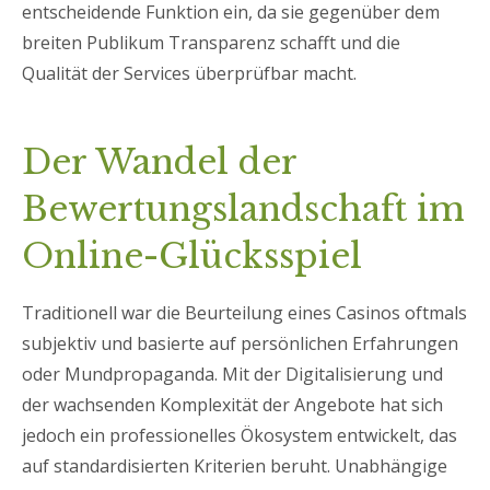
entscheidende Funktion ein, da sie gegenüber dem
breiten Publikum Transparenz schafft und die
Qualität der Services überprüfbar macht.
Der Wandel der
Bewertungslandschaft im
Online-Glücksspiel
Traditionell war die Beurteilung eines Casinos oftmals
subjektiv und basierte auf persönlichen Erfahrungen
oder Mundpropaganda. Mit der Digitalisierung und
der wachsenden Komplexität der Angebote hat sich
jedoch ein professionelles Ökosystem entwickelt, das
auf standardisierten Kriterien beruht. Unabhängige