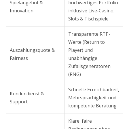
Spielangebot &
hochwertiges Portfolio
Innovation
inklusive Live-Casino,
Slots & Tischspiele
Transparente RTP-
Werte (Return to
Auszahlungsquote &
Player) und
Fairness
unabhängige
Zufallsgeneratoren
(RNG)
Schnelle Erreichbarkeit,
Kundendienst &
Mehrsprachigkeit und
Support
kompetente Beratung
Klare, faire
Bedingungen ohne