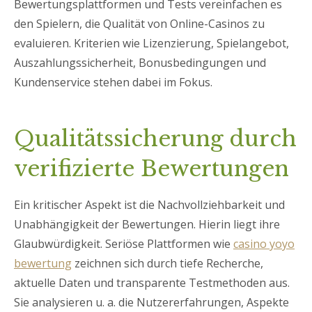
Bewertungsplattformen und Tests vereinfachen es
den Spielern, die Qualität von Online-Casinos zu
evaluieren. Kriterien wie Lizenzierung, Spielangebot,
Auszahlungssicherheit, Bonusbedingungen und
Kundenservice stehen dabei im Fokus.
Qualitätssicherung durch
verifizierte Bewertungen
Ein kritischer Aspekt ist die Nachvollziehbarkeit und
Unabhängigkeit der Bewertungen. Hierin liegt ihre
Glaubwürdigkeit. Seriöse Plattformen wie
casino yoyo
bewertung
zeichnen sich durch tiefe Recherche,
aktuelle Daten und transparente Testmethoden aus.
Sie analysieren u. a. die Nutzererfahrungen, Aspekte