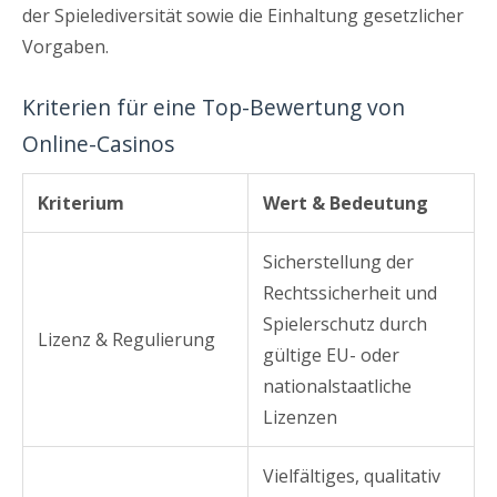
der Spielediversität sowie die Einhaltung gesetzlicher
Vorgaben.
Kriterien für eine Top-Bewertung von
Online-Casinos
Kriterium
Wert & Bedeutung
Sicherstellung der
Rechtssicherheit und
Spielerschutz durch
Lizenz & Regulierung
gültige EU- oder
nationalstaatliche
Lizenzen
Vielfältiges, qualitativ