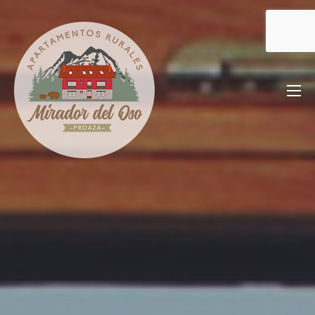
Saltar
al
contenido
Mirador del Oso