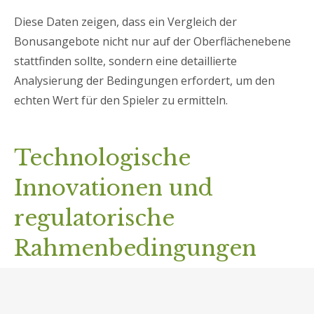
Diese Daten zeigen, dass ein Vergleich der
Bonusangebote nicht nur auf der Oberflächenebene
stattfinden sollte, sondern eine detaillierte
Analysierung der Bedingungen erfordert, um den
echten Wert für den Spieler zu ermitteln.
Technologische
Innovationen und
regulatorische
Rahmenbedingungen
Mit der zunehmenden Digitalisierung entwickeln sich
auch die Bonusangebote weiter. Innovative Ansätze