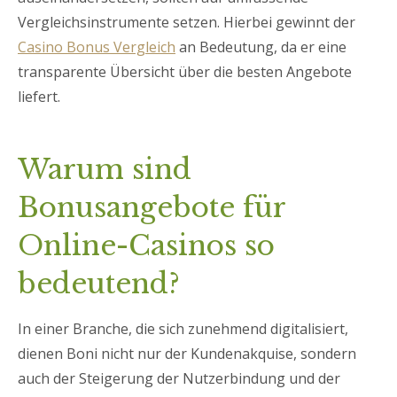
Vergleichsinstrumente setzen. Hierbei gewinnt der
Casino Bonus Vergleich
an Bedeutung, da er eine
transparente Übersicht über die besten Angebote
liefert.
Warum sind
Bonusangebote für
Online-Casinos so
bedeutend?
In einer Branche, die sich zunehmend digitalisiert,
dienen Boni nicht nur der Kundenakquise, sondern
auch der Steigerung der Nutzerbindung und der