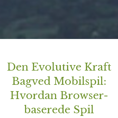
Den Evolutive Kraft
Bagved Mobilspil:
Hvordan Browser-
baserede Spil