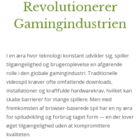
Revolutionerer
Gamingindustrien
I en æra hvor teknologi konstant udvikler sig, spiller
tilgængelighed og brugeroplevelse en afgørende
rolle i den globale gamingindustri. Traditionelle
videospil kræver ofte omfattende downloads,
installationer og kraftfulde hardwarekrav, hvilket kan
skabe barrierer for mange spillere. Men med
fremkomsten af browser-baserede spil har en ny æra
for spiludvikling og forbrug taget form — en der lover
øget tilgængelighed uden at kompromittere
kvaliteten.