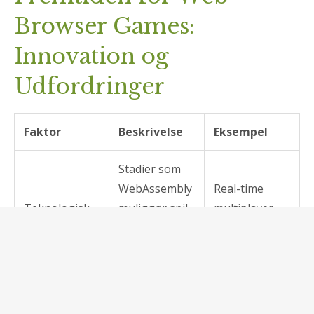
Browser Games:
Innovation og
Udfordringer
Faktor
Beskrivelse
Eksempel
Stadier som
WebAssembly
Real-time
Teknologisk
muliggør spil
multiplayer
udvikling
med nær-
spil uden
lignende
forsinkelse
ydeevne
Web-