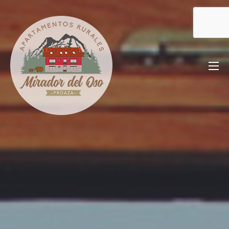
Saltar
al
contenido
Mirador del Oso