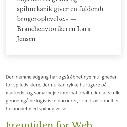
spilmekanik giver en fuldendt
brugeroplevelse.» —
Branchenytorikeren Lars
Jensen
Den nemme adgang har også åbnet nye muligheder
for spiludviklere, der nu kan rykke hurtigere på
markedet og samarbejde internationalt uden at skulle
gennemgå de logistiske barrierer, som traditionelt er
forbundet med spiludgivelse.
Fremtiden for Web