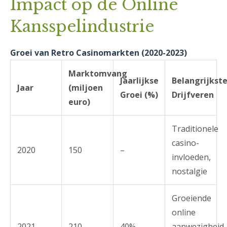
Impact op de Online
Kansspelindustrie
Groei van Retro Casinomarkten (2020-2023)
Marktomvang
Jaarlijkse
Belangrijkst
Jaar
(miljoen
Groei (%)
Drijfveren
euro)
Traditionele
casino-
2020
150
–
invloeden,
nostalgie
Groeiende
online
2021
210
40%
aanwezigheid,