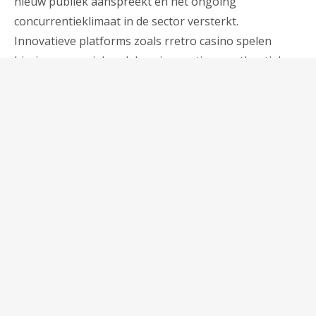
nieuw publiek aanspreekt en het ongoing
concurrentieklimaat in de sector versterkt.
Innovatieve platforms zoals rretro casino spelen
hierin een cruciale rol door innovatieve, authentieke
en veilige spelervaringen te combineren met
toegankelijkheid.
Innovatoren en
Toekomstperspectieven
De toekomst van retro-casinos ligt in de synergie
tussen designtrends, technologische vernieuwing en
verhoogde focus op verantwoord spelen. Daarnaast
wordt het gebruik van data-analyse ingezet om
spelersgedrag beter te begrijpen en