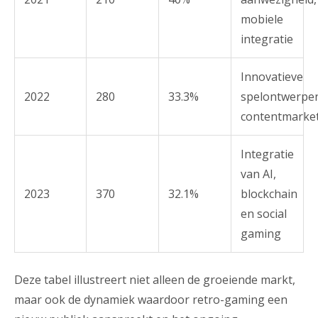
mobiele
integratie
Innovatieve
2022
280
33.3%
spelontwerpe
contentmarke
Integratie
van AI,
2023
370
32.1%
blockchain
en social
gaming
Deze tabel illustreert niet alleen de groeiende markt,
maar ook de dynamiek waardoor retro-gaming een