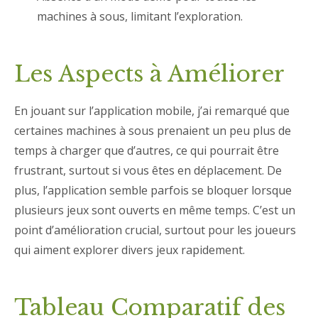
machines à sous, limitant l’exploration.
Les Aspects à Améliorer
En jouant sur l’application mobile, j’ai remarqué que
certaines machines à sous prenaient un peu plus de
temps à charger que d’autres, ce qui pourrait être
frustrant, surtout si vous êtes en déplacement. De
plus, l’application semble parfois se bloquer lorsque
plusieurs jeux sont ouverts en même temps. C’est un
point d’amélioration crucial, surtout pour les joueurs
qui aiment explorer divers jeux rapidement.
Tableau Comparatif des