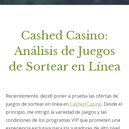
Cashed Casino:
Análisis de Juegos
de Sortear en Línea
Recientemente, decidí poner a prueba las ofertas de
juegos de sortear en línea en
Cashed Casino
. Desde el
principio, me intrigó la variedad de juegos y las
condiciones de los programas VIP que prometen una
experiencia exclusiva para los jugadores de alto nivel.