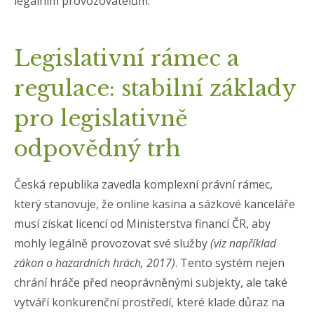
legálním provozovatelům.
Legislativní rámec a
regulace: stabilní základy
pro legislativně
odpovědný trh
Česká republika zavedla komplexní právní rámec,
který stanovuje, že online kasina a sázkové kanceláře
musí získat licencí od Ministerstva financí ČR, aby
mohly legálně provozovat své služby
(viz například
zákon o hazardních hrách, 2017)
. Tento systém nejen
chrání hráče před neoprávněnými subjekty, ale také
vytváří konkurenční prostředí, které klade důraz na