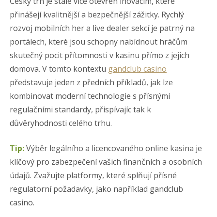
Český trh je stále více otevřen inovacím, které
přinášejí kvalitnější a bezpečnější zážitky. Rychlý
rozvoj mobilních her a live dealer sekcí je patrný na
portálech, které jsou schopny nabídnout hráčům
skutečný pocit přítomnosti v kasinu přímo z jejich
domova. V tomto kontextu
gandclub casino
představuje jeden z předních příkladů, jak lze
kombinovat moderní technologie s přísnými
regulačními standardy, přispívajíc tak k
důvěryhodnosti celého trhu.
Tip:
Výběr legálního a licencovaného online kasina je
klíčový pro zabezpečení vašich finančních a osobních
údajů. Zvažujte platformy, které splňují přísné
regulatorní požadavky, jako například gandclub
casino.