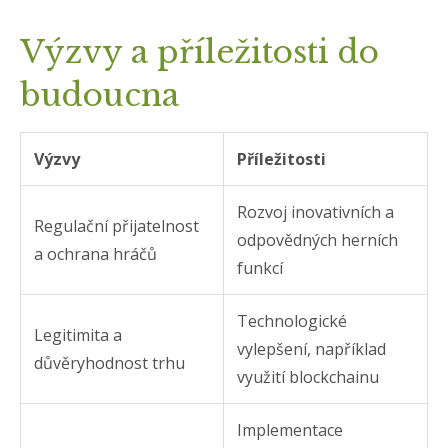
Výzvy a příležitosti do
budoucna
Výzvy
Příležitosti
Rozvoj inovativních a
Regulační přijatelnost
odpovědných herních
a ochrana hráčů
funkcí
Technologické
Legitimita a
vylepšení, například
důvěryhodnost trhu
využití blockchainu
Implementace