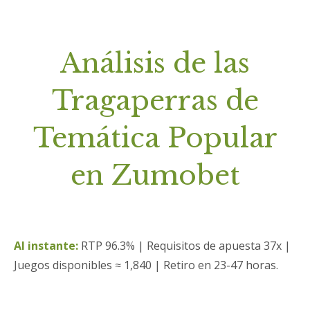
Análisis de las
Tragaperras de
Temática Popular
en Zumobet
Al instante:
RTP 96.3% | Requisitos de apuesta 37x |
Juegos disponibles ≈ 1,840 | Retiro en 23-47 horas.