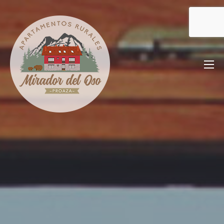
Saltar
al
contenido
Mirador del Oso