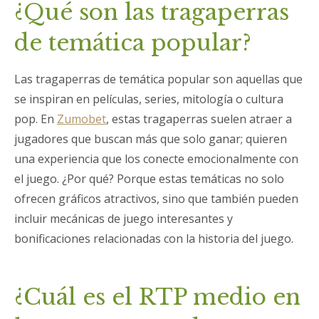
¿Qué son las tragaperras
de temática popular?
Las tragaperras de temática popular son aquellas que
se inspiran en películas, series, mitología o cultura
pop. En
Zumobet
, estas tragaperras suelen atraer a
jugadores que buscan más que solo ganar; quieren
una experiencia que los conecte emocionalmente con
el juego. ¿Por qué? Porque estas temáticas no solo
ofrecen gráficos atractivos, sino que también pueden
incluir mecánicas de juego interesantes y
bonificaciones relacionadas con la historia del juego.
¿Cuál es el RTP medio en