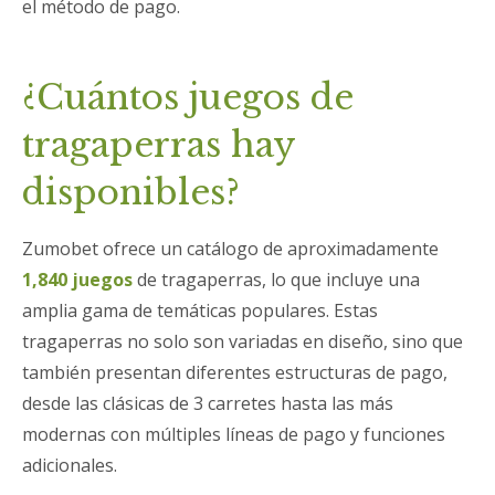
el método de pago.
¿Cuántos juegos de
tragaperras hay
disponibles?
Zumobet ofrece un catálogo de aproximadamente
1,840 juegos
de tragaperras, lo que incluye una
amplia gama de temáticas populares. Estas
tragaperras no solo son variadas en diseño, sino que
también presentan diferentes estructuras de pago,
desde las clásicas de 3 carretes hasta las más
modernas con múltiples líneas de pago y funciones
adicionales.