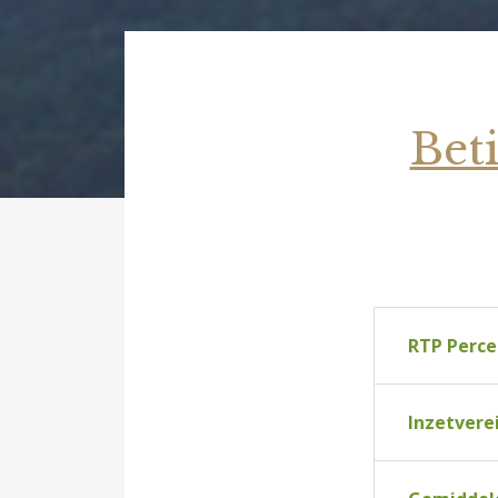
Beti
RTP Perc
Inzetvere