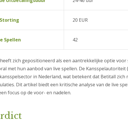
e Uitbetalingsduur
24-46 uur
Storting
20 EUR
ve Spellen
42
 heeft zich gepositioneerd als een aantrekkelijke optie voor 
ral met hun aanbod van live spellen. De Kansspelautoriteit 
 kansspelsector in Nederland, wat betekent dat Betitall zic
laties. Dit artikel biedt een kritische analyse van de live spel
een focus op de voor- en nadelen.
rdict