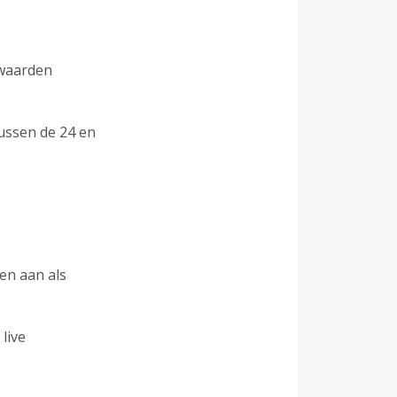
rwaarden
ussen de 24 en
en aan als
live