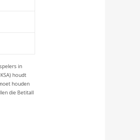
spelers in
(KSA) houdt
h moet houden
len die Betitall