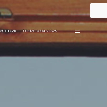
MO LLEGAR
CONTACTO Y RESERVAS