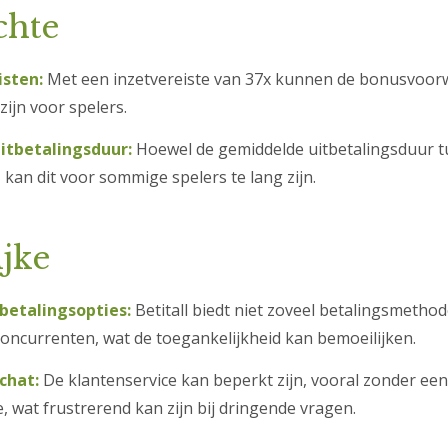
chte
isten:
Met een inzetvereiste van 37x kunnen de bonusvoo
zijn voor spelers.
itbetalingsduur:
Hoewel de gemiddelde uitbetalingsduur t
, kan dit voor sommige spelers te lang zijn.
ijke
betalingsopties:
Betitall biedt niet zoveel betalingsmethod
ncurrenten, wat de toegankelijkheid kan bemoeilijken.
chat:
De klantenservice kan beperkt zijn, vooral zonder een 
e, wat frustrerend kan zijn bij dringende vragen.