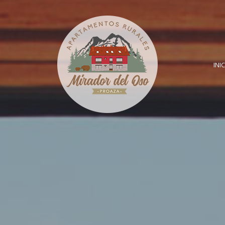
Saltar
al
contenido
Mirador del Oso
INI