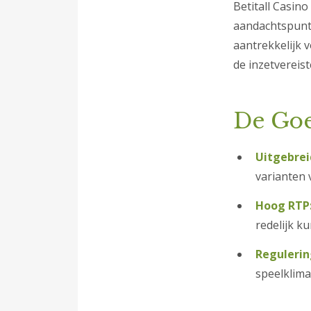
Betitall Casino
aandachtspunt
aantrekkelijk v
de inzetvereis
De Go
Uitgebrei
varianten v
Hoog RTP
redelijk k
Regulerin
speelklima